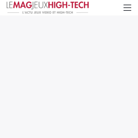
Jeux Vidéo
PC et Hardware
Smartphone et Tablettes
High-Tech
Mangas et Comics
TV, cinéma
Test