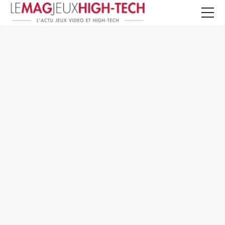
Jeux Vidéo
PC et Hardware
Smartphone et Tablettes
High-Tech
Mangas et Comics
TV, cinéma
Test