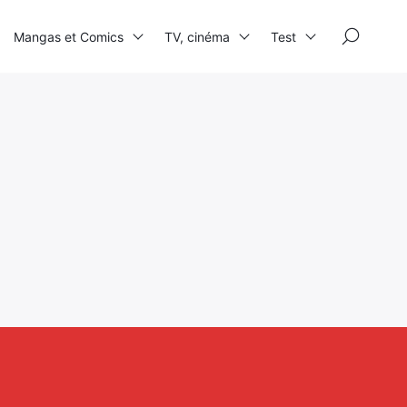
×
Mangas et Comics
TV, cinéma
Test