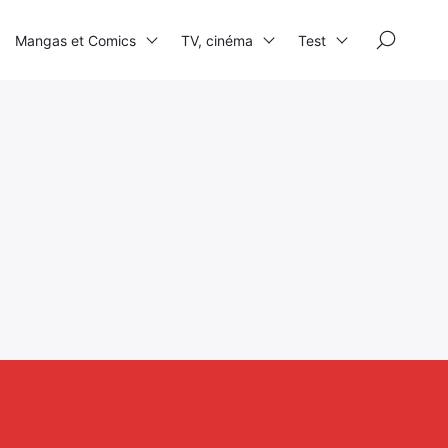
×
Mangas et Comics
TV, cinéma
Test