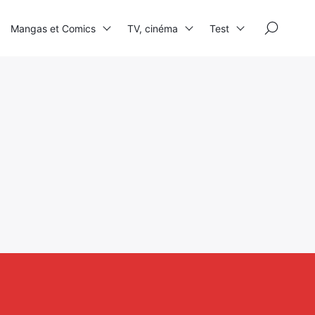
×
Mangas et Comics
TV, cinéma
Test