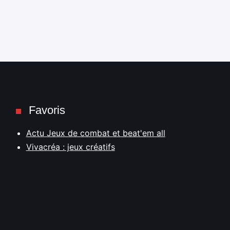
Favoris
Actu Jeux de combat et beat'em all
Vivacréa : jeux créatifs