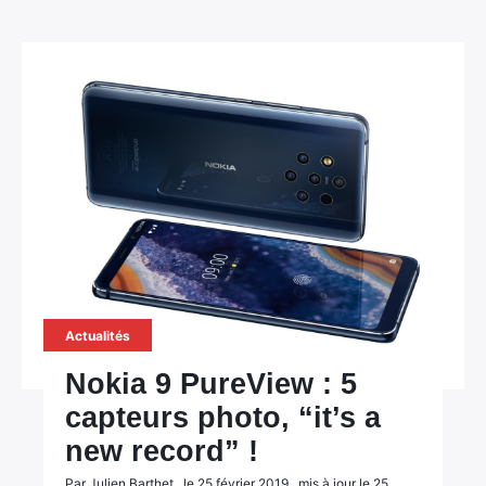
×
Rechercher
:
Actualités
Nokia 9 PureView : 5
capteurs photo, “it’s a
new record” !
Par Julien Barthet , le 25 février 2019 , mis à jour le 25