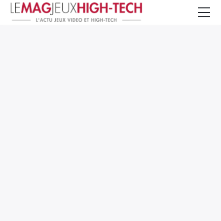
Jeux Vidéo
PC et Hardware
Smartphone et Tablettes
High-Tech
Mangas et Comics
TV, cinéma
Test