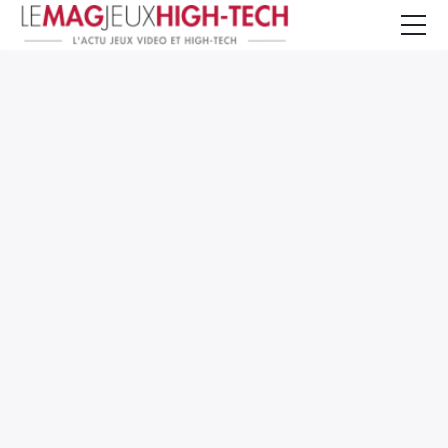
Jeux Vidéo
PC et Hardware
Smartphone et Tablettes
High-Tech
Mangas et Comics
TV, cinéma
Test