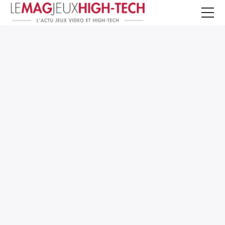
Jeux Vidéo
PC et Hardware
Smartphone et Tablettes
High-Tech
Mangas et Comics
TV, cinéma
Test