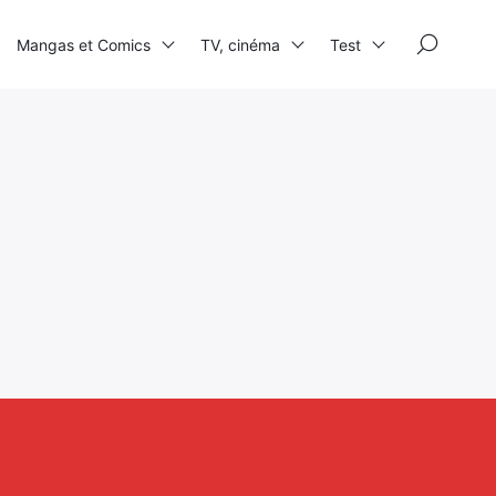
×
Mangas et Comics
TV, cinéma
Test