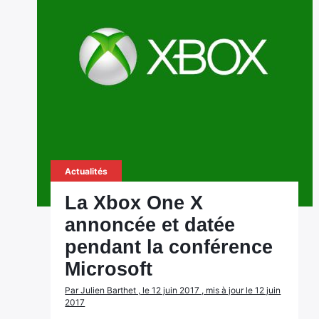
Actualités
La Xbox One X
annoncée et datée
pendant la conférence
Microsoft
Par Julien Barthet , le 12 juin 2017 , mis à jour le 12 juin
2017