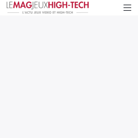
Jeux Vidéo
PC et Hardware
Smartphone et Tablettes
High-Tech
Mangas et Comics
TV, cinéma
Test