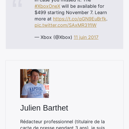
#XboxOneX
will be available for
$499 starting November 7. Learn
more at
https://t.co/qGN9EuBrfk
.
pic.twitter.com/SAxMR31fIW
— Xbox (@Xbox)
11 juin 2017
×
Rechercher
:
Julien Barthet
Rédacteur professionnel (titulaire de la
carte de presse pendant 3 ans), je suis