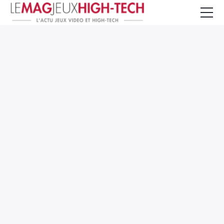
Jeux Vidéo
PC et Hardware
Smartphone et Tablettes
High-Tech
Mangas et Comics
TV, cinéma
Test