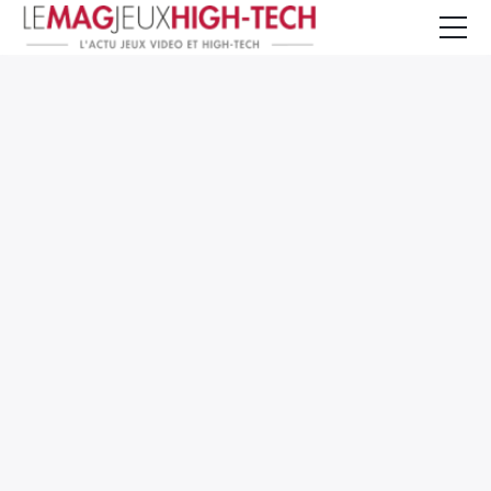
Jeux Vidéo
PC et Hardware
Smartphone et Tablettes
High-Tech
Mangas et Comics
TV, cinéma
Test