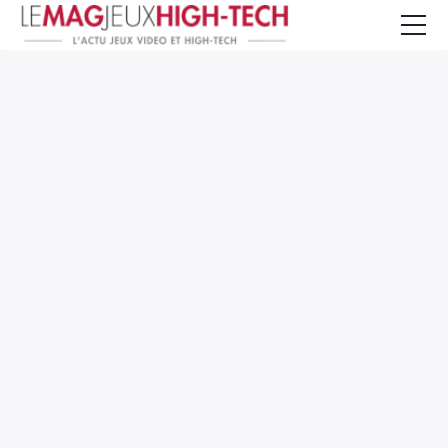
Jeux Vidéo
PC et Hardware
Smartphone et Tablettes
High-Tech
Mangas et Comics
TV, cinéma
Test