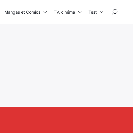
×
Mangas et Comics
TV, cinéma
Test