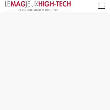
Jeux Vidéo
PC et Hardware
Smartphone et Tablettes
High-Tech
Mangas et Comics
TV, cinéma
Test