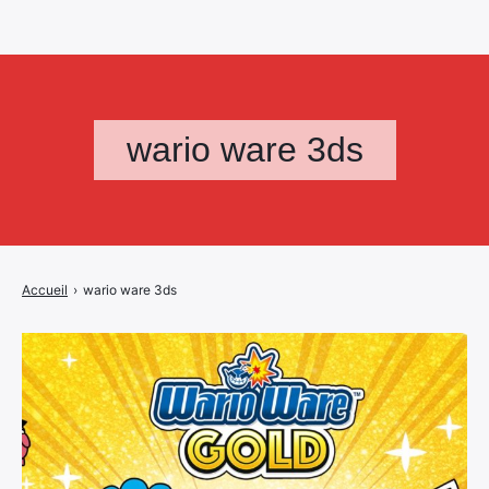
wario ware 3ds
Accueil
›
wario ware 3ds