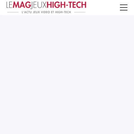
Jeux Vidéo
PC et Hardware
Smartphone et Tablettes
High-Tech
Mangas et Comics
TV, cinéma
Test