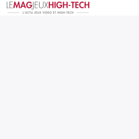
Jeux Vidéo
PC et Hardware
Smartphone et Tablettes
High-Tech
Mangas et Comics
TV, cinéma
Test