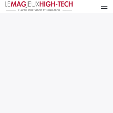
Jeux Vidéo
PC et Hardware
Smartphone et Tablettes
High-Tech
Mangas et Comics
TV, cinéma
Test