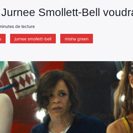
Jurnee Smollett-Bell voudra
minutes de lecture
u
jurnee smollett-bell
misha green