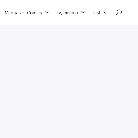
×
Mangas et Comics
TV, cinéma
Test