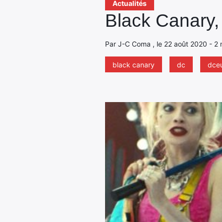
Actualités
Black Canary, 
Par J-C Coma , le 22 août 2020 - 2 
black canary
dc
dce