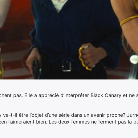
chent pas. Elle a apprécié d’interpréter Black Canary et ne 
a-t-il être l’objet d’une série dans un avenir proche? Jurn
een l’aimeraient bien. Les deux femmes ne ferment pas la po