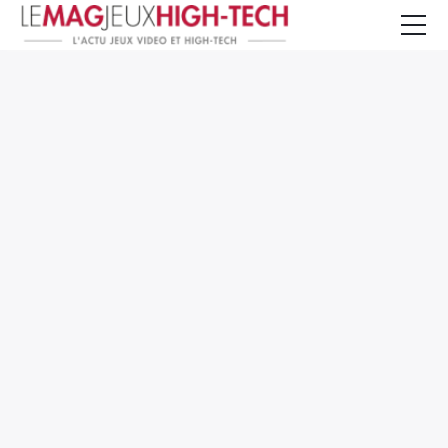
Jeux Vidéo
PC et Hardware
Smartphone et Tablettes
High-Tech
Mangas et Comics
TV, cinéma
Test