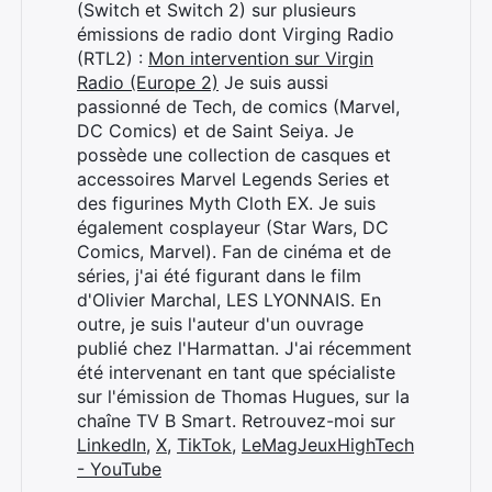
(Switch et Switch 2) sur plusieurs
émissions de radio dont Virging Radio
(RTL2) :
Mon intervention sur Virgin
Radio (Europe 2)
Je suis aussi
passionné de Tech, de comics (Marvel,
DC Comics) et de Saint Seiya. Je
possède une collection de casques et
accessoires Marvel Legends Series et
des figurines Myth Cloth EX. Je suis
également cosplayeur (Star Wars, DC
Comics, Marvel). Fan de cinéma et de
séries, j'ai été figurant dans le film
d'Olivier Marchal, LES LYONNAIS. En
outre, je suis l'auteur d'un ouvrage
publié chez l'Harmattan. J'ai récemment
été intervenant en tant que spécialiste
sur l'émission de Thomas Hugues, sur la
chaîne TV B Smart. Retrouvez-moi sur
LinkedIn
,
X
,
TikTok
,
LeMagJeuxHighTech
- YouTube