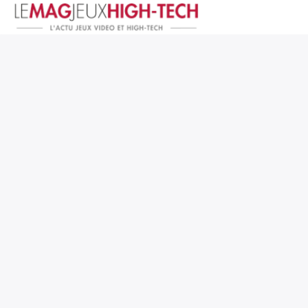
Jeux Vidéo
PC et Hardware
Smartphone et Tablettes
High-Tech
Mangas et Comics
TV, cinéma
Test