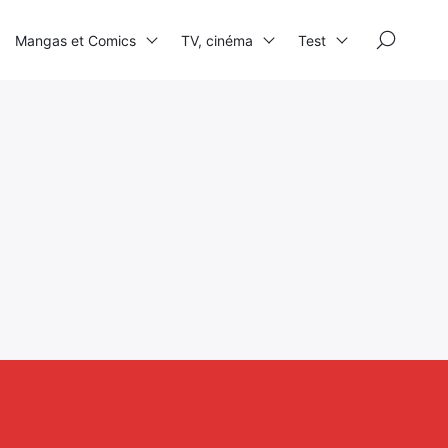
×
Mangas et Comics
TV, cinéma
Test