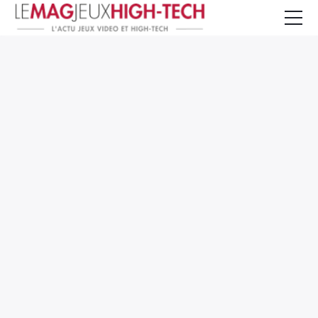
Jeux Vidéo
PC et Hardware
Smartphone et Tablettes
High-Tech
Mangas et Comics
TV, cinéma
Test