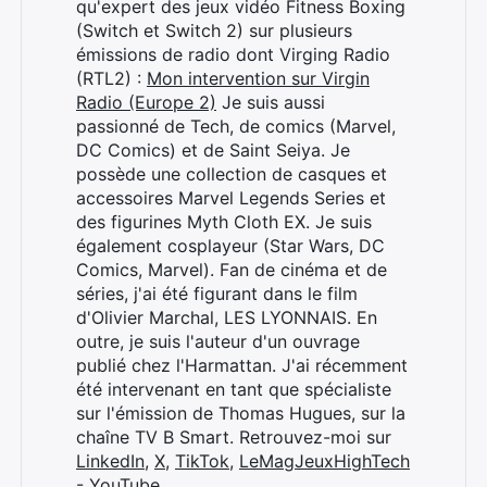
qu'expert des jeux vidéo Fitness Boxing
(Switch et Switch 2) sur plusieurs
émissions de radio dont Virging Radio
(RTL2) :
Mon intervention sur Virgin
Radio (Europe 2)
Je suis aussi
passionné de Tech, de comics (Marvel,
DC Comics) et de Saint Seiya. Je
possède une collection de casques et
accessoires Marvel Legends Series et
des figurines Myth Cloth EX. Je suis
également cosplayeur (Star Wars, DC
Comics, Marvel). Fan de cinéma et de
séries, j'ai été figurant dans le film
d'Olivier Marchal, LES LYONNAIS. En
outre, je suis l'auteur d'un ouvrage
publié chez l'Harmattan. J'ai récemment
été intervenant en tant que spécialiste
sur l'émission de Thomas Hugues, sur la
chaîne TV B Smart. Retrouvez-moi sur
LinkedIn
,
X
,
TikTok
,
LeMagJeuxHighTech
- YouTube