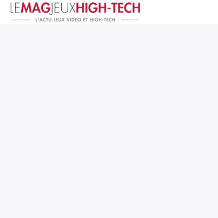
Jeux Vidéo
PC et Hardware
Smartphone et Tablettes
High-Tech
Mangas et Comics
TV, cinéma
Test