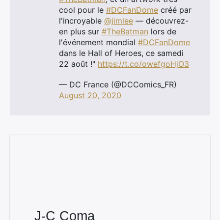
cool pour le
#DCFanDome
créé par
Rechercher
l'incroyable
@jimlee
— découvrez-
:
en plus sur
#TheBatman
lors de
l'événement mondial
#DCFanDome
dans le Hall of Heroes, ce samedi
22 août !"
https://t.co/owefgoHjO3
— DC France (@DCComics_FR)
August 20, 2020
J-C Coma