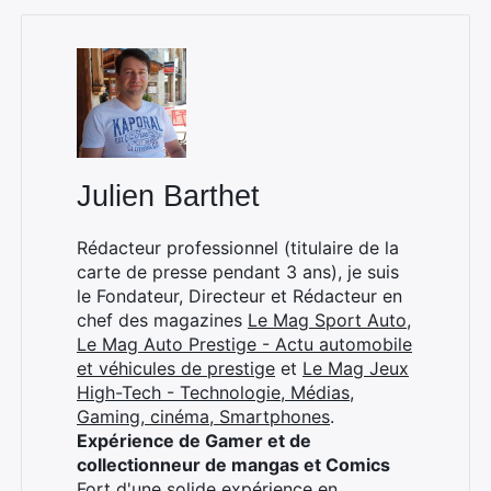
Julien Barthet
Rédacteur professionnel (titulaire de la
carte de presse pendant 3 ans), je suis
le Fondateur, Directeur et Rédacteur en
chef des magazines
Le Mag Sport Auto
,
Le Mag Auto Prestige - Actu automobile
et véhicules de prestige
et
Le Mag Jeux
Rechercher
High-Tech - Technologie, Médias,
:
Gaming, cinéma, Smartphones
.
Expérience de Gamer et de
collectionneur de mangas et Comics
Fort d'une solide expérience en