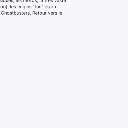
iques, les motos, la très vaste
on), les engins “fun” et/ou
Ghostbusters, Retour vers le