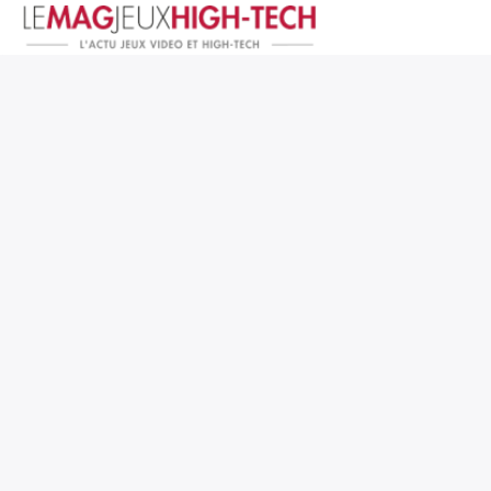
Jeux Vidéo
PC et Hardware
Smartphone et Tablettes
High-Tech
Mangas et Comics
TV, cinéma
Test