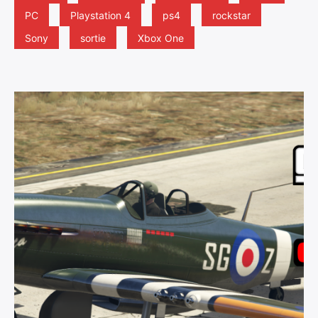
PC
Playstation 4
ps4
rockstar
Sony
sortie
Xbox One