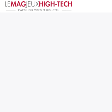
Jeux Vidéo
PC et Hardware
Smartphone et Tablettes
High-Tech
Mangas et Comics
TV, cinéma
Test