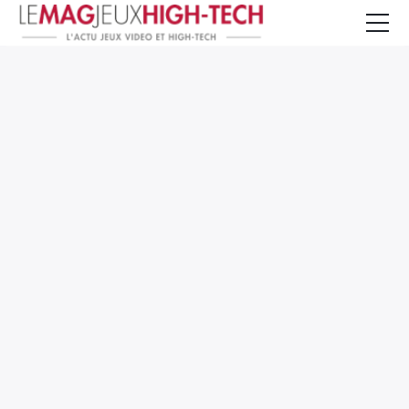
Jeux Vidéo
PC et Hardware
Smartphone et Tablettes
High-Tech
Mangas et Comics
TV, cinéma
Test