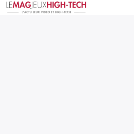
Jeux Vidéo
PC et Hardware
Smartphone et Tablettes
High-Tech
Mangas et Comics
TV, cinéma
Test