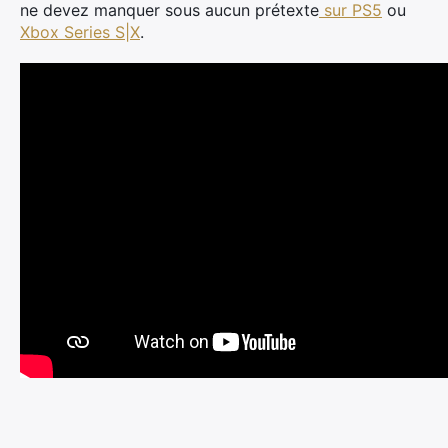
ne devez manquer sous aucun prétexte
sur PS5
ou
Xbox Series S|X
.