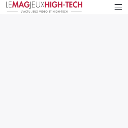
Jeux Vidéo
PC et Hardware
Smartphone et Tablettes
High-Tech
Mangas et Comics
TV, cinéma
Test