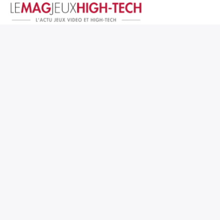
Jeux Vidéo
PC et Hardware
Smartphone et Tablettes
High-Tech
Mangas et Comics
TV, cinéma
Test