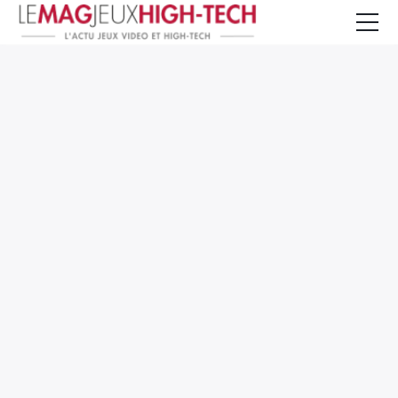
Jeux Vidéo
PC et Hardware
Smartphone et Tablettes
High-Tech
Mangas et Comics
TV, cinéma
Test