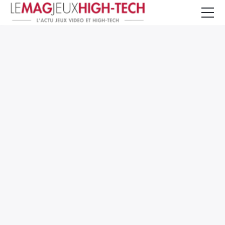
Jeux Vidéo
PC et Hardware
Smartphone et Tablettes
High-Tech
Mangas et Comics
TV, cinéma
Test