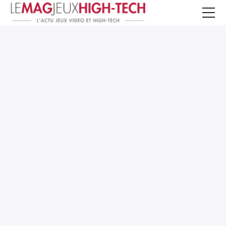
Jeux Vidéo
PC et Hardware
Smartphone et Tablettes
High-Tech
Mangas et Comics
TV, cinéma
Test