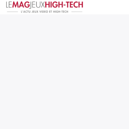
Jeux Vidéo
PC et Hardware
Smartphone et Tablettes
High-Tech
Mangas et Comics
TV, cinéma
Test