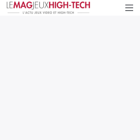
Jeux Vidéo
PC et Hardware
Smartphone et Tablettes
High-Tech
Mangas et Comics
TV, cinéma
Test