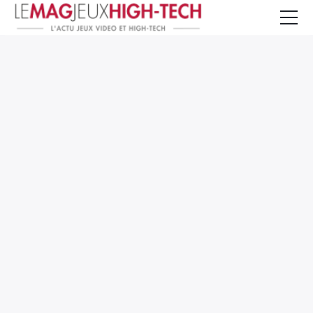
Jeux Vidéo
PC et Hardware
Smartphone et Tablettes
High-Tech
Mangas et Comics
TV, cinéma
Test