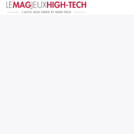
Jeux Vidéo
PC et Hardware
Smartphone et Tablettes
High-Tech
Mangas et Comics
TV, cinéma
Test