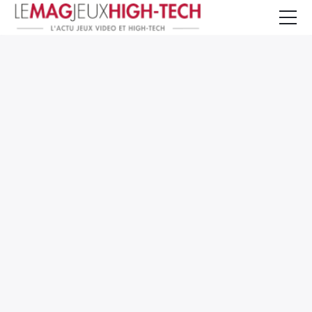
Jeux Vidéo
PC et Hardware
Smartphone et Tablettes
High-Tech
Mangas et Comics
TV, cinéma
Test