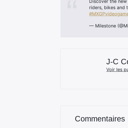
Discover the new 
riders, bikes and
#MXGPvideogam
— Milestone (@Mi
J-C 
Voir les p
Commentaires