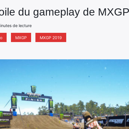
voile du gameplay de MXG
inutes de lecture
o
MXGP
MXGP 2019