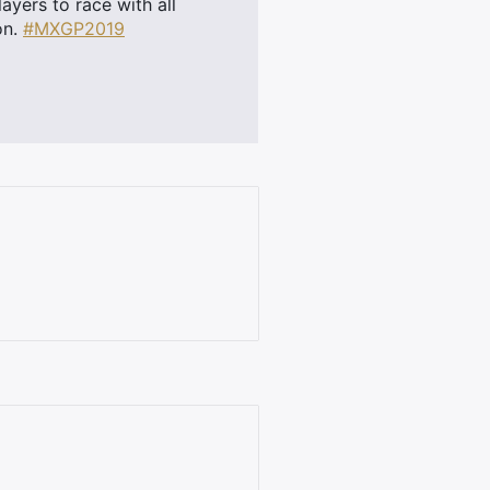
yers to race with all
on.
#MXGP2019