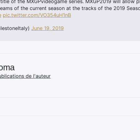
title of the MXGPvideogame series. MXGP2019 will allow pla
 teams of the current season at the tracks of the 2019 Seas
e
pic.twitter.com/VO354uH1nB
lestoneItaly)
June 19, 2019
Coma
ublications de l'auteur