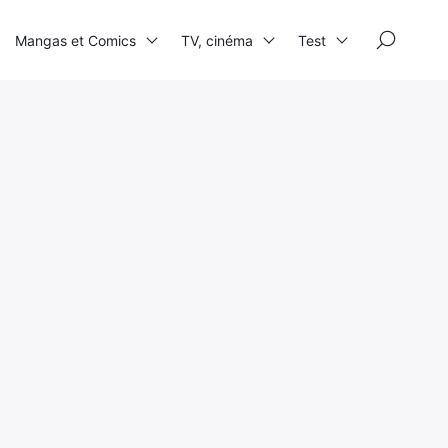
×
Mangas et Comics
TV, cinéma
Test