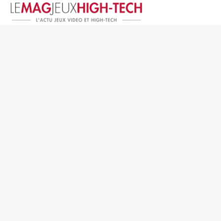
Jeux Vidéo
PC et Hardware
Smartphone et Tablettes
High-Tech
Mangas et Comics
TV, cinéma
Test