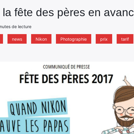
 la fête des pères en avan
inutes de lecture
news
Nikon
Photographie
prix
tarif