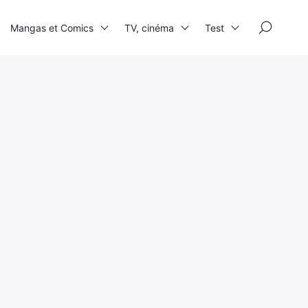
×
Mangas et Comics
TV, cinéma
Test