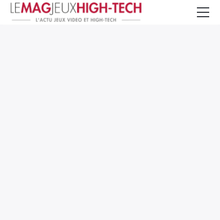
Jeux Vidéo
PC et Hardware
Smartphone et Tablettes
High-Tech
Mangas et Comics
TV, cinéma
Test