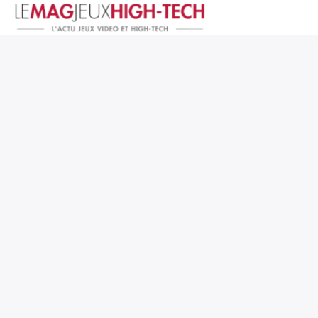
Jeux Vidéo
PC et Hardware
Smartphone et Tablettes
High-Tech
Mangas et Comics
TV, cinéma
Test