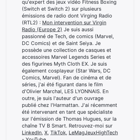
qu'expert des jeux vidéo Fitness Boxing
(Switch et Switch 2) sur plusieurs
émissions de radio dont Virging Radio
(RTL2) :
Mon intervention sur Virgin
Radio (Europe 2)
Je suis aussi
passionné de Tech, de comics (Marvel,
DC Comics) et de Saint Seiya. Je
possède une collection de casques et
accessoires Marvel Legends Series et
des figurines Myth Cloth EX. Je suis
également cosplayeur (Star Wars, DC
Comics, Marvel). Fan de cinéma et de
séries, j'ai été figurant dans le film
d'Olivier Marchal, LES LYONNAIS. En
outre, je suis l'auteur d'un ouvrage
publié chez l'Harmattan. J'ai récemment
été intervenant en tant que spécialiste
sur l'émission de Thomas Hugues, sur la
chaîne TV B Smart. Retrouvez-moi sur
LinkedIn
,
X
,
TikTok
,
LeMagJeuxHighTech
- YouTube