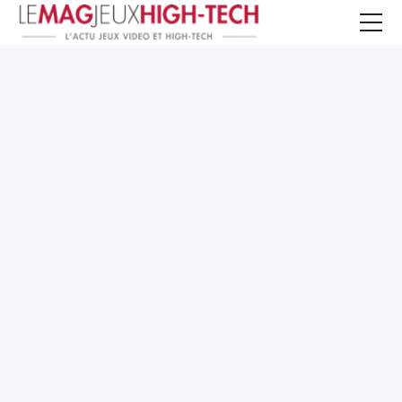
Jeux Vidéo
PC et Hardware
Smartphone et Tablettes
High-Tech
Mangas et Comics
TV, cinéma
Test