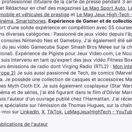
professionnel (titulaire de la carte de presse pendant 3 ans
 et Rédacteur en chef des magazines
Le Mag Sport Auto
,
L
mobile et véhicules de prestige
et
Le Mag Jeux High-Tech -
cinéma, Smartphones
.
Expérience de Gamer et de collecti
rt d'une solide expérience en compétition avec 55 courses
s diverses catégories : Passionné de jeux vidéo depuis l'âge
 consoles Nintendo Nes et Gameboy. J'ai également été séle
i du jeu vidéo Gamecube Super Smash Bros Melee sur la 
ional). Expérience de Pigiste pour Jeux Video.com, Le Nouv
je suis intervenu en tant qu'expert des jeux vidéo Fitness B
eurs émissions de radio dont Virging Radio (RTL2) :
Mon inte
rope 2)
Je suis aussi passionné de Tech, de comics (Marve
ya. Je possède une collection de casques et accessoires Ma
ines Myth Cloth EX. Je suis également cosplayeur (Star War
éma et de séries, j'ai été figurant dans le film d'Olivier M
suis l'auteur d'un ouvrage publié chez l'Harmattan. J'ai ré
ue spécialiste sur l'émission de Thomas Hugues, sur la chaî
z-moi sur
LinkedIn
,
X
,
TikTok
,
LeMagJeuxHighTech - YouTu
ublications de l'auteur