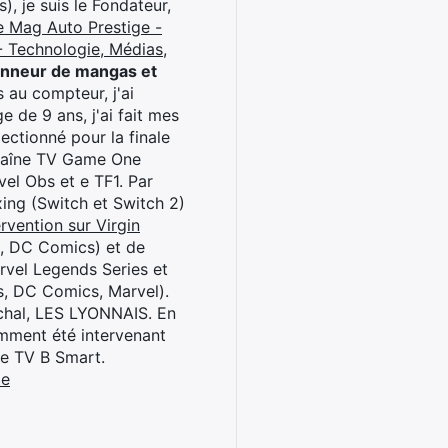
), je suis le Fondateur,
e Mag Auto Prestige -
 Technologie, Médias,
onneur de mangas et
 au compteur, j'ai
 de 9 ans, j'ai fait mes
ctionné pour la finale
chaîne TV Game One
el Obs et e TF1. Par
oxing (Switch et Switch 2)
rvention sur Virgin
l, DC Comics) et de
rvel Legends Series et
s, DC Comics, Marvel).
archal, LES LYONNAIS. En
cemment été intervenant
ne TV B Smart.
be