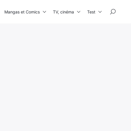
×
Mangas et Comics
TV, cinéma
Test