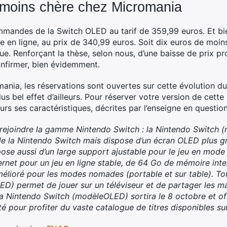
moins chère chez Micromania
mandes de la Switch OLED au tarif de 359,99 euros. Et bie
e en ligne, au prix de 340,99 euros. Soit dix euros de moin
ue. Renforçant la thèse, selon nous, d’une baisse de prix p
onfirmer, bien évidemment.
mania, les réservations sont ouvertes sur cette évolution 
plus bel effet d’ailleurs. Pour réserver votre version de cet
leurs ses caractéristiques, décrites par l’enseigne en question
 rejoindre la gamme Nintendo Switch : la Nintendo Switch
e la Nintendo Switch mais dispose d’un écran OLED plus gr
pose aussi d’un large support ajustable pour le jeu en mode 
ernet pour un jeu en ligne stable, de 64 Go de mémoire inte
mélioré pour les modes nomades (portable et sur table). T
ED) permet de jouer sur un téléviseur et de partager les 
La Nintendo Switch (modèleOLED) sortira le 8 octobre et off
té pour profiter du vaste catalogue de titres disponibles s