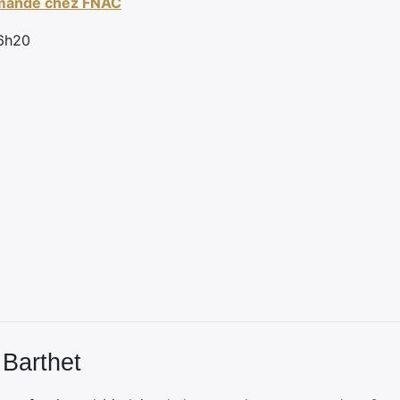
mande chez FNAC
 6h20
 Barthet