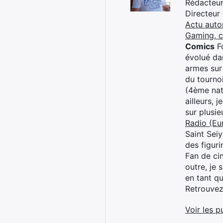
Rédacteur 
Directeur
Actu auto
Gaming, 
Comics
Fo
évolué dan
armes sur
du tourno
(4ème nat
ailleurs, 
sur plusi
Radio (Eu
Saint Sei
des figur
Fan de cin
outre, je 
en tant q
Retrouve
Voir les p