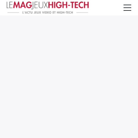
Jeux Vidéo
PC et Hardware
Smartphone et Tablettes
High-Tech
Mangas et Comics
TV, cinéma
Test