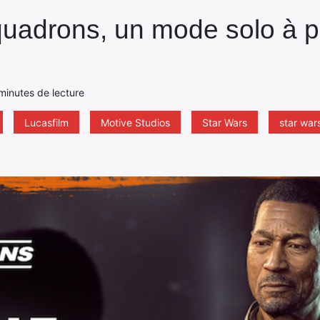
quadrons, un mode solo à p
minutes de lecture
Lucasfilm
Motive Studios
Star Wars
star war