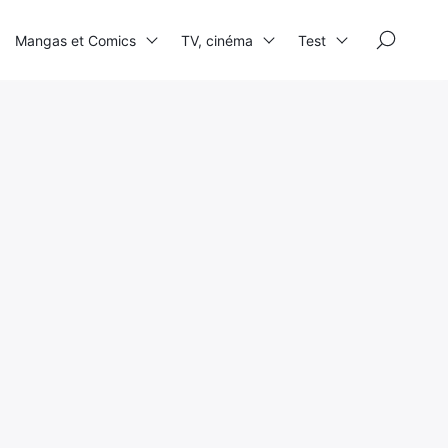
×
Mangas et Comics
TV, cinéma
Test