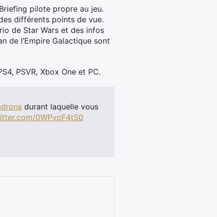
iefing pilote propre au jeu.
es différents points de vue.
rio de Star Wars et des infos
an de l’Empire Galactique sont
r PS4, PSVR, Xbox One et PC.
adrons
durant laquelle vous
witter.com/0WPvoF4tS0