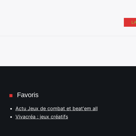
L
Favoris
Actu Jeux de combat et beat'em all
Vivacréa : jeux créatifs