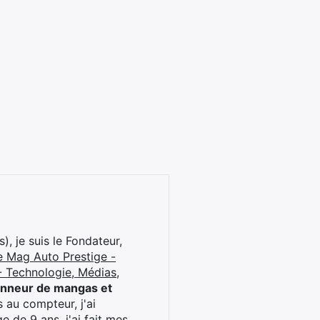
), je suis le Fondateur,
e Mag Auto Prestige -
 Technologie, Médias,
onneur de mangas et
 au compteur, j'ai
 de 9 ans, j'ai fait mes