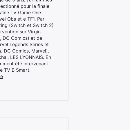
ctionné pour la finale
chaîne TV Game One
el Obs et e TF1. Par
oxing (Switch et Switch 2)
rvention sur Virgin
l, DC Comics) et de
rvel Legends Series et
s, DC Comics, Marvel).
archal, LES LYONNAIS. En
cemment été intervenant
ne TV B Smart.
be