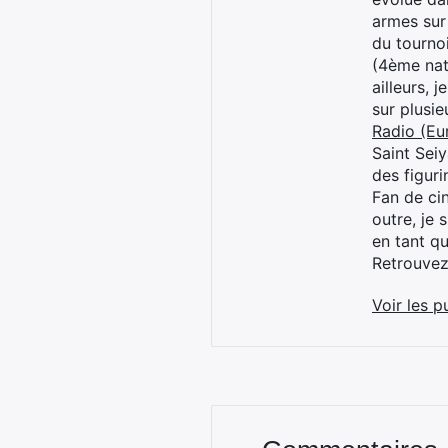
armes sur
du tourno
(4ème nat
ailleurs, 
sur plusi
Radio (Eu
Saint Sei
des figur
Fan de cin
outre, je 
en tant q
Retrouve
Voir les p