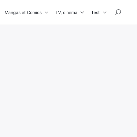
×
Mangas et Comics
TV, cinéma
Test