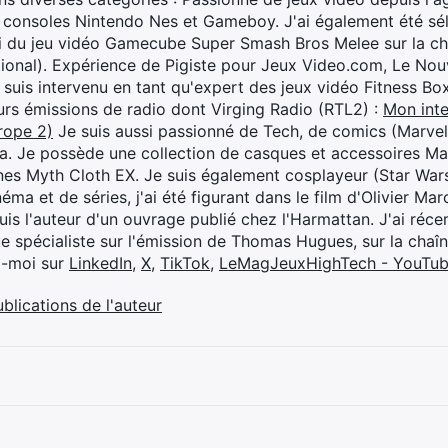
 consoles Nintendo Nes et Gameboy. J'ai également été séle
i du jeu vidéo Gamecube Super Smash Bros Melee sur la 
ional). Expérience de Pigiste pour Jeux Video.com, Le Nouv
je suis intervenu en tant qu'expert des jeux vidéo Fitness B
eurs émissions de radio dont Virging Radio (RTL2) :
Mon inte
rope 2)
Je suis aussi passionné de Tech, de comics (Marve
ya. Je possède une collection de casques et accessoires Ma
ines Myth Cloth EX. Je suis également cosplayeur (Star War
éma et de séries, j'ai été figurant dans le film d'Olivier M
suis l'auteur d'un ouvrage publié chez l'Harmattan. J'ai ré
ue spécialiste sur l'émission de Thomas Hugues, sur la chaî
z-moi sur
LinkedIn
,
X
,
TikTok
,
LeMagJeuxHighTech - YouTu
ublications de l'auteur