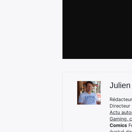
Julien
Rédacteur 
Directeur
Actu auto
Gaming, 
Comics
Fo
évolué dan