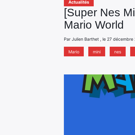
Actualités
[Super Nes M
Mario World
Par Julien Barthet , le 27 décembre
Mario
mini
nes